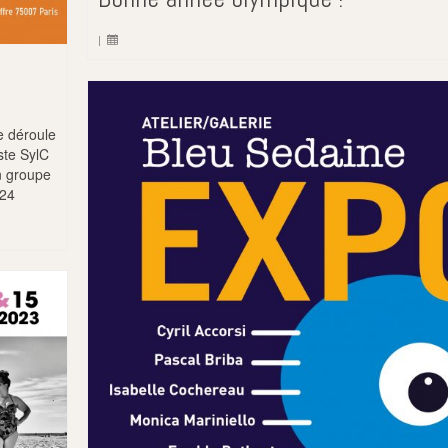
|
e déroule
ste SylC
n groupe
024